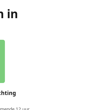
n in
chting
omende 12 uur.