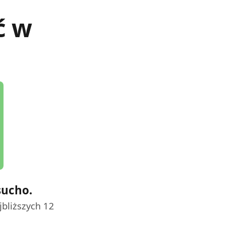
ć w
sucho.
jbliższych 12